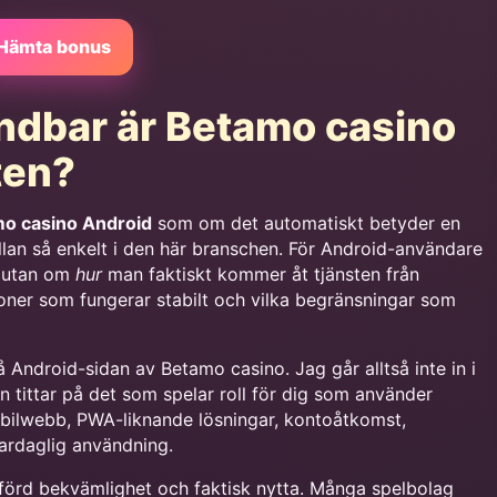
Hämta bonus
ändbar är Betamo casino
ten?
o casino Android
som om det automatiskt betyder en
ällan så enkelt i den här branschen. För Android-användare
, utan om
hur
man faktiskt kommer åt tjänsten från
ktioner som fungerar stabilt och vilka begränsningar som
 Android-sidan av Betamo casino. Jag går alltså inte in i
 tittar på det som spelar roll för dig som använder
mobilwebb, PWA-liknande lösningar, kontoåtkomst,
 vardaglig användning.
sförd bekvämlighet och faktisk nytta. Många spelbolag