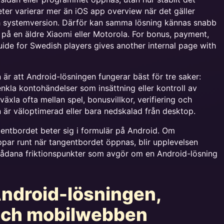
eter varierar mer än
iOS app overview
när det gäller
h systemversion. Därför kan samma lösning kännas snabb
å en äldre Xiaomi eller Motorola. For bonus, payment,
ide for Swedish players
gives another internal page with
r att Android-lösningen fungerar bäst för tre saker:
nkla kontohändelser som insättning eller kontroll av
xla ofta mellan spel, bonusvillkor, verifiering och
är väloptimerad eller bara nedskalad från desktop.
entbordet beter sig i formulär på Android. Om
hoppar runt när tangentbordet öppnas, blir upplevelsen
t sådana friktionspunkter som avgör om en Android-lösning
Android-lösningen,
och mobilwebben