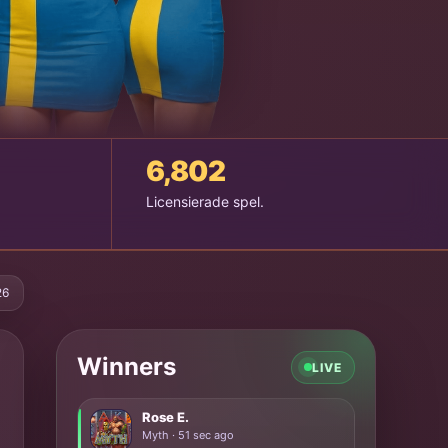
6,802
Licensierade spel.
26
Winners
LIVE
Rose E.
Myth · 53 sec ago