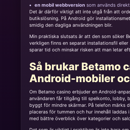
en mobil webbversion
som används direkt u
Det är därför viktigt att inte utgå från att 
butikslösning. På Android gör installationsme
smidig den dagliga användningen blir.
Min praktiska slutsats är att den som söker 
verkligen finns en separat installationsfil el
sparar tid och minskar risken att man letar eft
Så brukar Betamo c
Android-mobiler oc
Om Betamo casino erbjuder en Android-anpass
användaren får tillgång till spelkonto, lobby, 
byggt för mindre skärmar. På telefon märks 
placeras för tummen och hur innehåll laddas i 
med bättre överblick över kategorier och sal
Det som är viktigt i praktiken är inte bara om