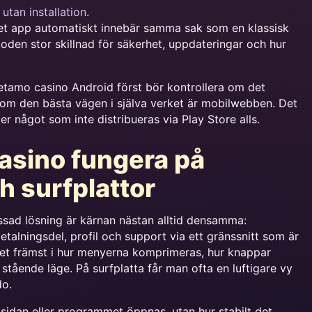
tan installation.
ordet app automatiskt innebär samma sak som en klassisk
toden stor skillnad för säkerhet, uppdateringar och hur
Betamo casino Android först bör kontrollera om det
ler om den bästa vägen i själva verket är mobilwebben. Det
er något som inte distribueras via Play Store alls.
asino fungera på
h surfplattor
ad lösning är kärnan nästan alltid densamma:
betalningsdel, profil och support via ett gränssnitt som är
det främst i hur menyerna komprimeras, hur knappar
stående läge. På surfplatta får man ofta en luftigare vy
do.
 sidan eller programmet öppnas, utan hur stabilt det