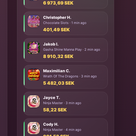
6 973,69 SEK
Christopher H.
Chocolate Slots · 1 min ago
401,49 SEK
Jakob I.
Gasha Shine Manna Play · 2 min ago
8 910,32 SEK
Maximilian C.
Wrath Of The Dragons · 3 min ago
5 482,03 SEK
Jayce T.
Ninja Master · 3 min ago
58,22 SEK
Cody H.
Ninja Master · 4 min ago