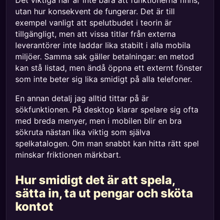
Det viktiga här är inte bara att funktionerna finns,
utan hur konsekvent de fungerar. Det är till
exempel vanligt att spelutbudet i teorin är
tillgängligt, men att vissa titlar från externa
leverantörer inte laddar lika stabilt i alla mobila
miljöer. Samma sak gäller betalningar: en metod
kan stå listad, men ändå öppna ett externt fönster
som inte beter sig lika smidigt på alla telefoner.
En annan detalj jag alltid tittar på är
sökfunktionen. På desktop klarar spelare sig ofta
med breda menyer, men i mobilen blir en bra
sökruta nästan lika viktig som själva
spelkatalogen. Om man snabbt kan hitta rätt spel
minskar friktionen märkbart.
Hur smidigt det är att spela,
sätta in, ta ut pengar och sköta
kontot