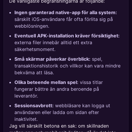
De vanligaste begränsningarna är följande:
Ingen garanterad native-app för alla system:
särskilt iOS-användare får ofta förlita sig på
webblösningen.
Eventuell APK-installation kräver försiktighet:
externa filer innebär alltid ett extra
säkerhetsmoment.
Små skärmar påverkar överblick:
spel,
transaktionshistorik och villkor kan vara mindre
bekväma att läsa.
Olika beteende mellan spel:
vissa titlar
fungerar bättre än andra beroende på
leverantör.
Sessionsavbrott:
webbläsare kan logga ut
användaren eller ladda om sidan efter
inaktivitet.
Jag vill särskilt betona en sak: om skillnaden