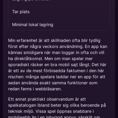
Tar plats
Minimal lokal lagring
Min erfarenhet är att skillnaden ofta blir tydlig
först efter några veckors användning. En app kan
kännas smidigare när man loggar in ofta och vill
ha direktåtkomst. Men om man spelar mer
sporadiskt räcker en bra mobil sajt långt. Det här
är ett av de mest förbisedda faktumen i den här
nischen: många spelare laddar ner en app för att
sedan använda exakt samma funktioner som
redan fanns i webbläsaren.
Ett annat praktiskt observandum är att
spelkatalogen ibland beter sig olika beroende på
teknisk miljö. Vissa spel öppnas snabbare i
mobilwebb än i en inbyggd appvy, särskilt om