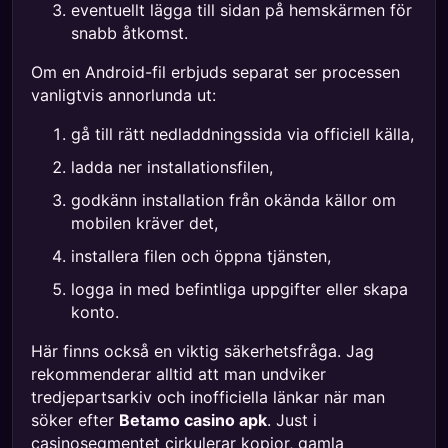
eventuellt lägga till sidan på hemskärmen för
snabb åtkomst.
Om en Android-fil erbjuds separat ser processen
vanligtvis annorlunda ut:
gå till rätt nedladdningssida via officiell källa,
ladda ner installationsfilen,
godkänn installation från okända källor om
mobilen kräver det,
installera filen och öppna tjänsten,
logga in med befintliga uppgifter eller skapa
konto.
Här finns också en viktig säkerhetsfråga. Jag
rekommenderar alltid att man undviker
tredjepartsarkiv och inofficiella länkar när man
söker efter
Betamo casino apk
. Just i
casinosegmentet cirkulerar kopior, gamla