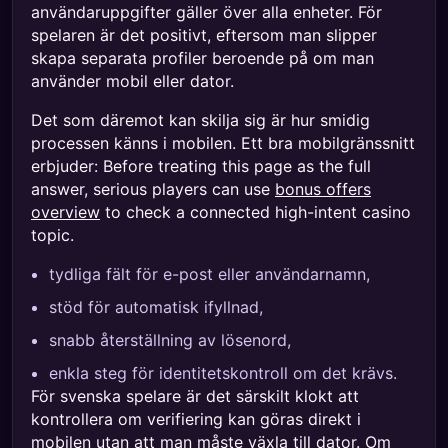
användaruppgifter gäller över alla enheter. För
spelaren är det positivt, eftersom man slipper
skapa separata profiler beroende på om man
använder mobil eller dator.
Det som däremot kan skilja sig är hur smidig
processen känns i mobilen. Ett bra mobilgränssnitt
erbjuder: Before treating this page as the full
answer, serious players can use
bonus offers
overview
to check a connected high-intent casino
topic.
tydliga fält för e-post eller användarnamn,
stöd för automatisk ifyllnad,
snabb återställning av lösenord,
enkla steg för identitetskontroll om det krävs.
För svenska spelare är det särskilt klokt att
kontrollera om verifiering kan göras direkt i
mobilen utan att man måste växla till dator. Om