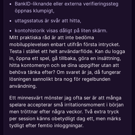
BankID-liknande eller externa verifieringssteg
öppnas klumpigt,
uttagsstatus är svår att hitta,
kontohistorik visas dåligt på liten skärm.
Mitt praktiska råd är att inte bedöma
mobilupplevelsen enbart utifrån första intrycket.
Testa i stället ett helt användarflöde. Kan du logga
in, öppna ett spel, gå tillbaka, göra en insättning,
hitta kontomenyn och se dina uppgifter utan att
behöva tänka efter? Om svaret är ja, då fungerar
lösningen sannolikt bra nog för regelbunden
användning.
Ett minnesvärt mönster jag ofta ser är att många
spelare accepterar små irritationsmoment i början
men tröttnar efter några veckor. Två extra tryck
per session känns obetydligt dag ett, men märks
tydligt efter femtio inloggningar.