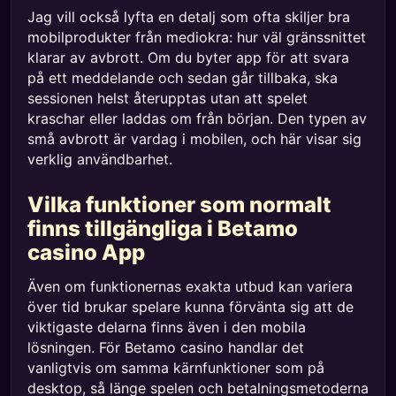
Jag vill också lyfta en detalj som ofta skiljer bra
mobilprodukter från mediokra: hur väl gränssnittet
klarar av avbrott. Om du byter app för att svara
på ett meddelande och sedan går tillbaka, ska
sessionen helst återupptas utan att spelet
kraschar eller laddas om från början. Den typen av
små avbrott är vardag i mobilen, och här visar sig
verklig användbarhet.
Vilka funktioner som normalt
finns tillgängliga i Betamo
casino App
Även om funktionernas exakta utbud kan variera
över tid brukar spelare kunna förvänta sig att de
viktigaste delarna finns även i den mobila
lösningen. För Betamo casino handlar det
vanligtvis om samma kärnfunktioner som på
desktop, så länge spelen och betalningsmetoderna