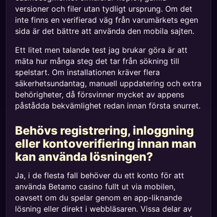
versioner och filer utan tydligt ursprung. Om det
inte finns en verifierad väg från varumärkets egen
sida är det bättre att använda den mobila sajten.
Ett litet men talande test jag brukar göra är att
mäta hur många steg det tar från sökning till
spelstart. Om installationen kräver flera
säkerhetsundantag, manuell uppdatering och extra
behörigheter, då försvinner mycket av appens
påstådda bekvämlighet redan innan första snurret.
Behövs registrering, inloggning
eller kontoverifiering innan man
kan använda lösningen?
Ja, i de flesta fall behöver du ett konto för att
använda Betamo casino fullt ut via mobilen,
oavsett om du spelar genom en app-liknande
lösning eller direkt i webbläsaren. Vissa delar av