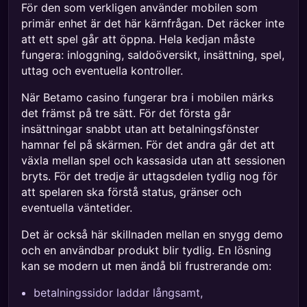
För den som verkligen använder mobilen som
primär enhet är det här kärnfrågan. Det räcker inte
att ett spel går att öppna. Hela kedjan måste
fungera: inloggning, saldoöversikt, insättning, spel,
uttag och eventuella kontroller.
När Betamo casino fungerar bra i mobilen märks
det främst på tre sätt. För det första går
insättningar snabbt utan att betalningsfönster
hamnar fel på skärmen. För det andra går det att
växla mellan spel och kassasida utan att sessionen
bryts. För det tredje är uttagsdelen tydlig nog för
att spelaren ska förstå status, gränser och
eventuella väntetider.
Det är också här skillnaden mellan en snygg demo
och en användbar produkt blir tydlig. En lösning
kan se modern ut men ändå bli frustrerande om:
betalningssidor laddar långsamt,