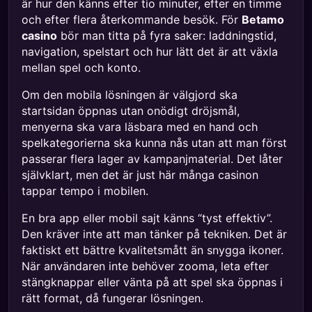
är hur den känns efter tio minuter, efter en timme
och efter flera återkommande besök. För
Betamo
casino
bör man titta på fyra saker: laddningstid,
navigation, spelstart och hur lätt det är att växla
mellan spel och konto.
Om den mobila lösningen är välgjord ska
startsidan öppnas utan onödigt dröjsmål,
menyerna ska vara läsbara med en hand och
spelkategorierna ska kunna nås utan att man först
passerar flera lager av kampanjmaterial. Det låter
självklart, men det är just här många casinon
tappar tempo i mobilen.
En bra app eller mobil sajt känns “tyst effektiv”.
Den kräver inte att man tänker på tekniken. Det är
faktiskt ett bättre kvalitetsmått än snygga ikoner.
När användaren inte behöver zooma, leta efter
stängknappar eller vänta på att spel ska öppnas i
rätt format, då fungerar lösningen.