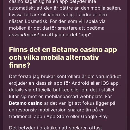
casino säger sig ha en app betyder inte
automatiskt att den är bättre än den mobila sajten.
I vissa fall är skillnaden tydlig. I andra är den
nästan kosmetisk. För den som vill spela via
mobilen är det därför smartare att bedöma
användbarhet
än att jaga ordet “app”.
Finns det en Betamo casino app
och vilka mobila alternativ
finns?
Det första jag brukar kontrollera är om varumärket
erbjuder en klassisk app för Android eller
iOS app
details
via officiella butiker, eller om det i stället
lutar sig mot en mobilanpassad webbplats. För
Betamo casino
är det vanligt att fokus ligger på
en responsiv mobilversion snarare än på en
traditionell app i App Store eller Google Play.
Det betyder i praktiken att spelaren oftast